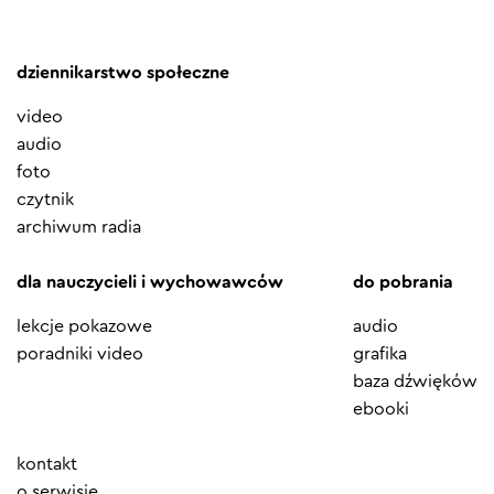
dziennikarstwo społeczne
video
audio
foto
czytnik
archiwum radia
dla nauczycieli i wychowawców
do pobrania
lekcje pokazowe
audio
poradniki video
grafika
baza dźwięków
ebooki
Element
kontakt
menu
o serwisie