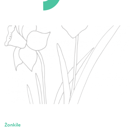
Żonkile