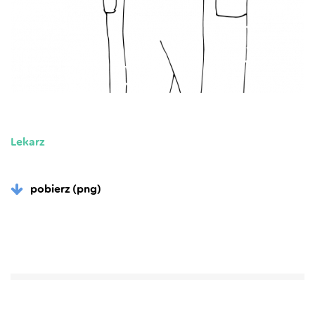
Lekarz
pobierz (png)