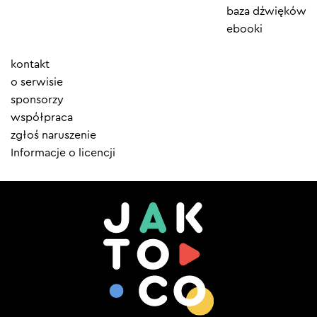
baza dźwięków
ebooki
Element
kontakt
menu
o serwisie
sponsorzy
współpraca
zgłoś naruszenie
Informacje o licencji