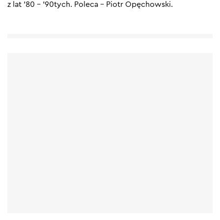
z lat ’80 – ’90tych. Poleca – Piotr Opęchowski.