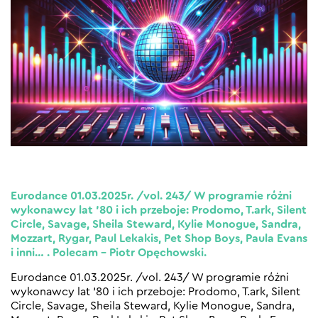
Eurodance 01.03.2025r. /vol. 243/ W programie różni
wykonawcy lat ’80 i ich przeboje: Prodomo, T.ark, Silent
Circle, Savage, Sheila Steward, Kylie Monogue, Sandra,
Mozzart, Rygar, Paul Lekakis, Pet Shop Boys, Paula Evans
i inni… . Polecam – Piotr Opęchowski.
Eurodance 01.03.2025r. /vol. 243/ W programie różni
wykonawcy lat ’80 i ich przeboje: Prodomo, T.ark, Silent
Circle, Savage, Sheila Steward, Kylie Monogue, Sandra,