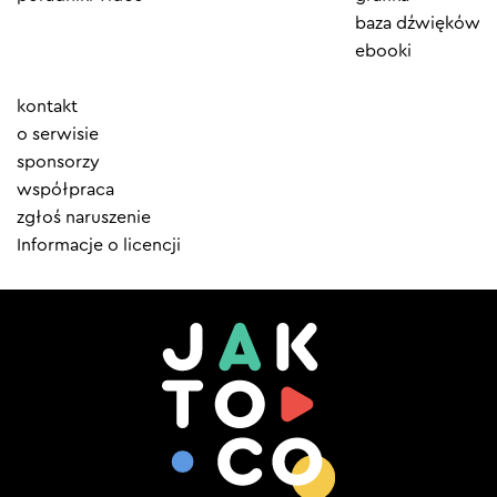
baza dźwięków
ebooki
Element
kontakt
menu
o serwisie
sponsorzy
współpraca
zgłoś naruszenie
Informacje o licencji