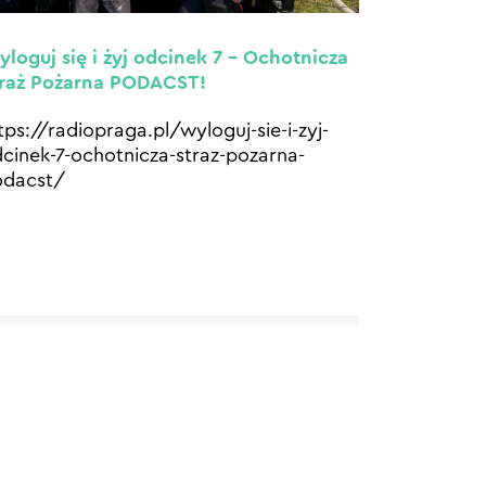
loguj się i żyj odcinek 7 – Ochotnicza
raż Pożarna PODACST!
tps://radiopraga.pl/wyloguj-sie-i-zyj-
cinek-7-ochotnicza-straz-pozarna-
odacst/