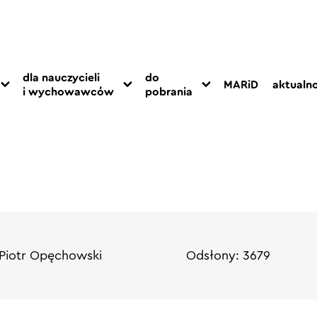
dla nauczycieli
do
MARiD
aktualno
i wychowawców
pobrania
Piotr Opęchowski
Odsłony: 3679