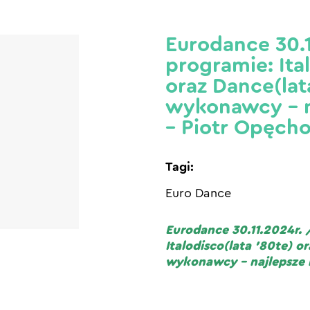
Eurodance 30.1
programie: Ita
oraz Dance(lata
wykonawcy – n
– Piotr Opęcho
Tagi:
Euro Dance
Eurodance 30.11.2024r. 
Italodisco(lata ’80te) or
wykonawcy – najlepsze h