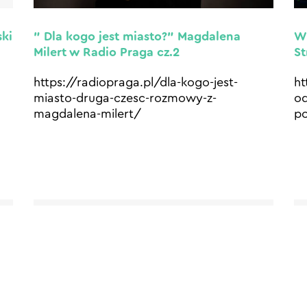
” Dla kogo jest miasto?” Magdalena
Wy
ski
Milert w Radio Praga cz.2
St
https://radiopraga.pl/dla-kogo-jest-
ht
miasto-druga-czesc-rozmowy-z-
od
magdalena-milert/
p