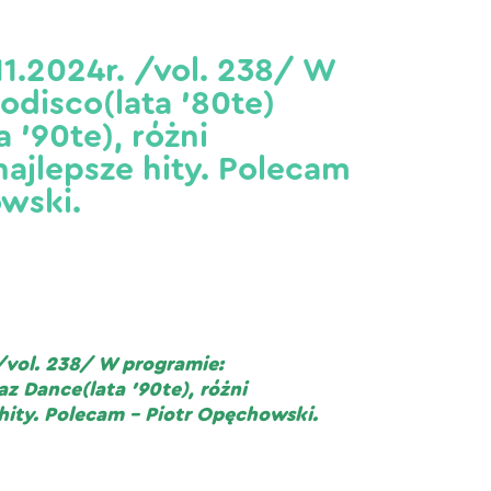
1.2024r. /vol. 238/ W
lodisco(lata ’80te)
 ’90te), różni
ajlepsze hity. Polecam
wski.
/vol. 238/ W programie:
az Dance(lata ’90te), różni
ity. Polecam – Piotr Opęchowski.