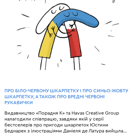
ПРО БІЛО-ЧЕРВОНУ ШКАРПЕТКУ І ПРО СИНЬО-ЖОВТУ
ШКАРПЕТКУ, А ТАКОЖ ПРО ВРЕДНІ ЧЕРВОНІ
РУКАВИЧКИ
Видавництво «Порадня К» та Havas Creative Group
налагодили співпрацю, завдяки якій у серії
бестселерів про пригоди шкарпеток Юстини
Беднарек з ілюстраціями Даніеля де Латура вийшла
…