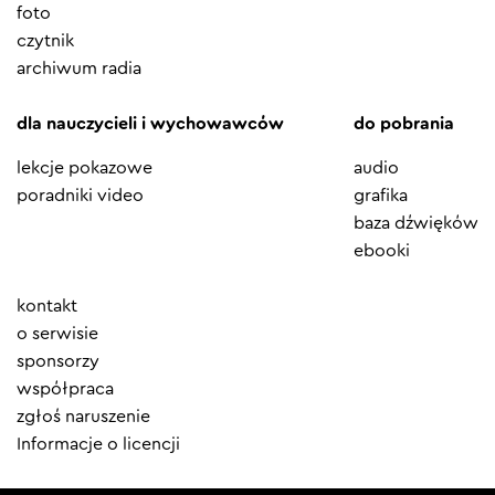
foto
czytnik
archiwum radia
dla nauczycieli i wychowawców
do pobrania
lekcje pokazowe
audio
poradniki video
grafika
baza dźwięków
ebooki
Element
kontakt
menu
o serwisie
sponsorzy
współpraca
zgłoś naruszenie
Informacje o licencji