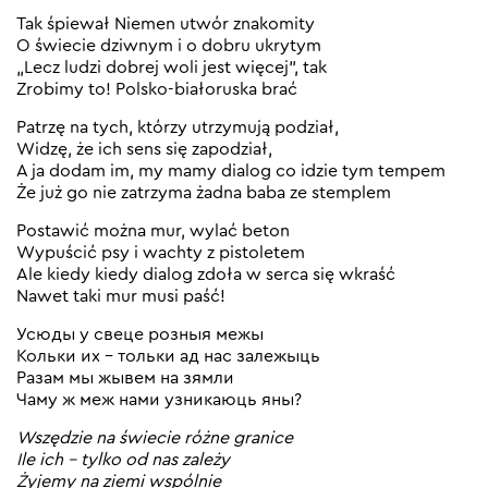
Tak śpiewał Niemen utwór znakomity
O świecie dziwnym i o dobru ukrytym
„Lecz ludzi dobrej woli jest więcej”, tak
Zrobimy to! Polsko-białoruska brać
Patrzę na tych, którzy utrzymują podział,
Widzę, że ich sens się zapodział,
A ja dodam im, my mamy dialog co idzie tym tempem
Że już go nie zatrzyma żadna baba ze stemplem
Postawić można mur, wylać beton
Wypuścić psy i wachty z pistoletem
Ale kiedy kiedy dialog zdoła w serca się wkraść
Nawet taki mur musi paść!
Усюды у свеце розныя межы
Кольки их – тольки ад нас залежыць
Разам мы жывем на зямли
Чаму ж меж нами узникаюць яны?
Wszędzie na świecie różne granice
Ile ich – tylko od nas zależy
Żyjemy na ziemi wspólnie