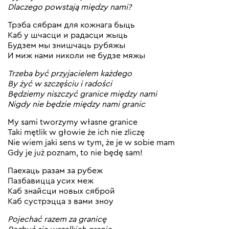
Dlaczego powstają między nami?
Трэба сябрам для кожнага быць
Каб у шчасци и радасци жыць
Будзем мы знишчаць рубяжы
И миж нами николи не будзе мяжы
Trzeba być przyjacielem każdego
By żyć w szczęściu i radości
Będziemy niszczyć granice między nami
Nigdy nie będzie między nami granic
My sami tworzymy własne granice
Taki mętlik w głowie że ich nie zliczę
Nie wiem jaki sens w tym, że je w sobie mam
Gdy je już poznam, to nie będę sam!
Паехаць разам за рубеж
Пазбавицца усих меж
Каб знайсци новых сяброй
Каб сустрэцца з вами зноу
Pojechać razem za granicę