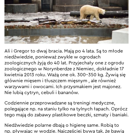
Ali i Gregor to dwaj bracia. Mają po 4 lata. Są to młode
niedźwiedzie, ponieważ zwykle w ogrodach
zoologicznych żyją do 40 lat. Przyjechały one z ogrodu
zoologicznego w Norynberdze z Niemiec, dokładnie 17
kwietnia 2013 roku. Ważą one ok. 300-350 kg. Żywią się
głównie mięsem i tłuszczem mięsnym , ale również
warzywami i owocami. Ich przysmakiem jest majonez.
Nie lubią cytryn, cebuli i bananów.
Codziennie przeprowadzane są treningi medyczne,
polegające np. na staniu tylko na tylnych łapach. Oprócz
tego mają do zabawy plastikowe beczki, szmaty i baniaki.
Niedźwiedzie polarne dbają o higienę same. Robią to
np. pływając w wodzie. Najczęściej bywa tak, że bawią