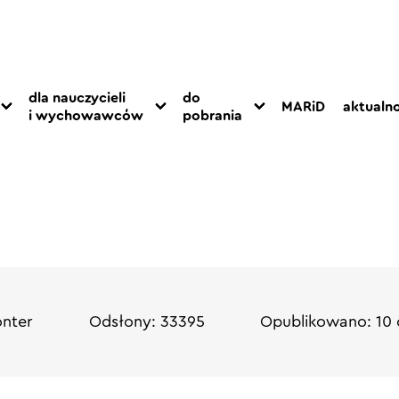
dla nauczycieli
do
MARiD
aktualno
i wychowawców
pobrania
onter
Odsłony: 33395
Opublikowano: 10