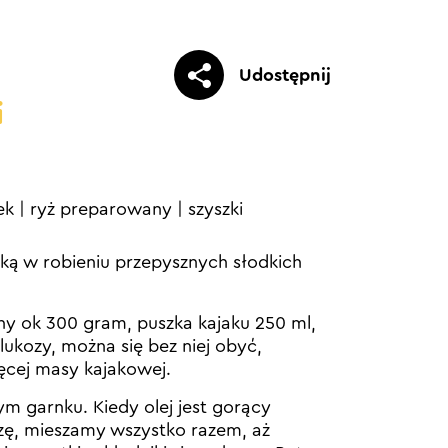
Udostępnij
i
ek
|
ryż preparowany
|
szyszki
tką w robieniu przepysznych słodkich
ny ok 300 gram, puszka kajaku 250 ml,
glukozy, można się bez niej obyć,
ęcej masy kajakowej.
m garnku. Kiedy olej jest gorący
zę, mieszamy wszystko razem, aż