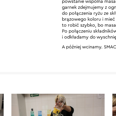
powstanie wspólna masa i
garnek zdejmujemy z ogn
do połączenia ryżu ze sk
brązowego koloru i mieć 
to robić szybko, bo masa s
Po połączeniu składników
i odkładamy do wyschnię
A później wcinamy. SMA