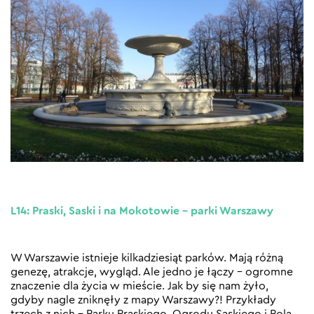
L14: Praski, Saski i na Mokotowie – parki Warszawy
W Warszawie istnieje kilkadziesiąt parków. Mają różną
genezę, atrakcje, wygląd. Ale jedno je łączy – ogromne
znaczenie dla życia w mieście. Jak by się nam żyło,
gdyby nagle zniknęły z mapy Warszawy?! Przykłady
trzech z nich – Parku Praskiego, Ogrodu Saskiego i Pola