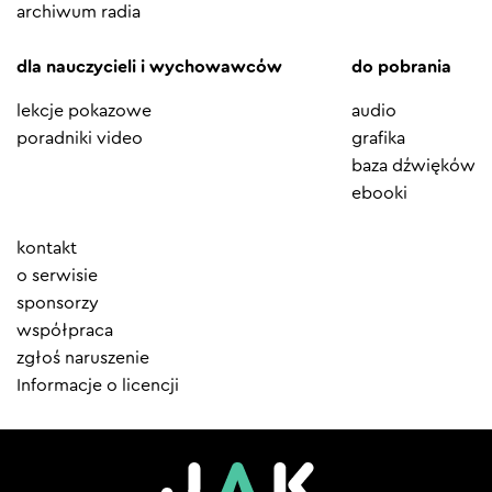
archiwum radia
dla nauczycieli i wychowawców
do pobrania
lekcje pokazowe
audio
poradniki video
grafika
baza dźwięków
ebooki
Element
kontakt
menu
o serwisie
sponsorzy
współpraca
zgłoś naruszenie
Informacje o licencji