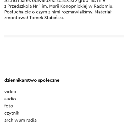
Astrid i Jarek odwiedziła starszaki z grup IIIA i IIIB
z Przedszkola Nr 1 im. Marii Konopnickiej w Radomiu.
Posłuchajcie o czym z nimi rozmawialiśmy. Materiał
zmontował Tomek Stabiński.
dziennikarstwo społeczne
video
audio
foto
czytnik
archiwum radia