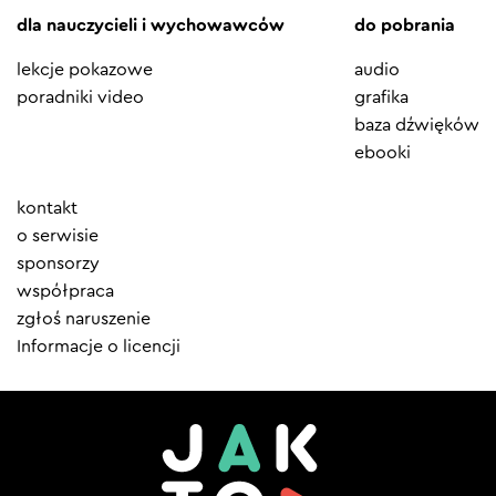
dla nauczycieli i wychowawców
do pobrania
lekcje pokazowe
audio
poradniki video
grafika
baza dźwięków
ebooki
Element
kontakt
menu
o serwisie
sponsorzy
współpraca
zgłoś naruszenie
Informacje o licencji