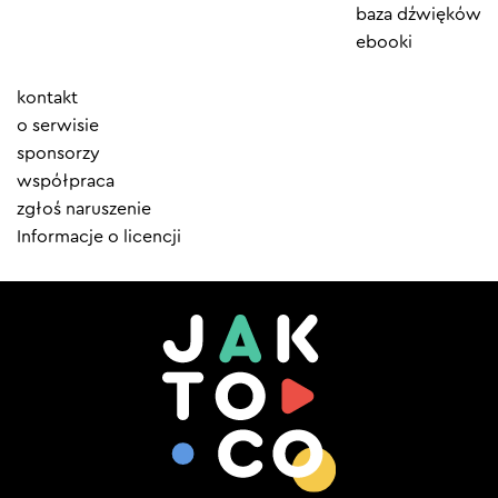
baza dźwięków
ebooki
Element
kontakt
menu
o serwisie
sponsorzy
współpraca
zgłoś naruszenie
Informacje o licencji