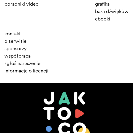
poradniki video
grafika
baza dźwięków
ebooki
Element
kontakt
menu
o serwisie
sponsorzy
współpraca
zgłoś naruszenie
Informacje o licencji