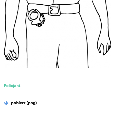
Policjant
pobierz (png)