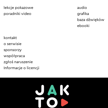
lekcje pokazowe
audio
poradniki video
grafika
baza dźwięków
ebooki
Element
kontakt
menu
o serwisie
sponsorzy
współpraca
zgłoś naruszenie
Informacje o licencji