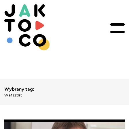
Wybrany tag:
warsztat