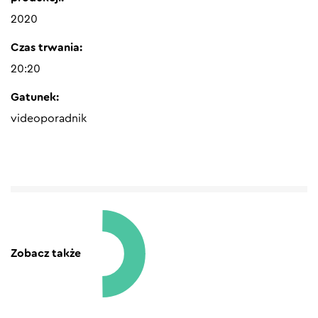
2020
Czas trwania:
20:20
Gatunek:
videoporadnik
Zobacz także