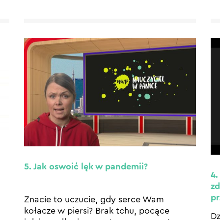
5. Jak oswoić lęk w pandemii?
4.
zd
p
Znacie to uczucie, gdy serce Wam
h
kołacze w piersi? Brak tchu, pocące
Dz