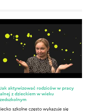
 Jak aktywizować rodziców w pracy
alnej z dzieckiem w wieku
rzedszkolnym
iecko szkolne często wykazuje się