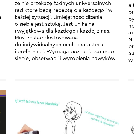
h
że nie przekażę żadnych uniwersalnych
a 
rad które będą receptą dla każdego i w
pr
a
każdej sytuacji. Umiejętność dbania
py
o siebie jest sztuką. Jest unikalna
np
i wyjątkowa dla każdego i każdej z nas.
ab
Musi zostać dostosowana
Ni
do indywidualnych cech charakteru
pr
i preferencji. Wymaga poznania samego
au
siebie, obserwacji i wyrobienia nawyków.
w 