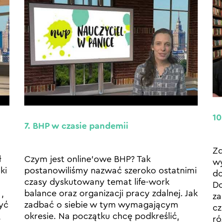
10
7. BHP w czasie pandemii
Zd
ł
Czym jest online’owe BHP? Tak
wy
ki
postanowiliśmy nazwać szeroko ostatnimi
do
czasy dyskutowany temat life-work
Do
,
balance oraz organizacji pracy zdalnej. Jak
za
yć
zadbać o siebie w tym wymagającym
cz
,
okresie. Na początku chcę podkreślić,
ró