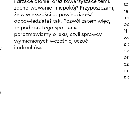
i drżące dłonie, oraz towarzyszące temu
sa
zdenerwowanie i niepokój? Przypuszczam,
re
że w większości odpowiedziałeś/
je
odpowiedziałaś tak. Pozwól zatem więc,
po
że podczas tego spotkania
Ni
porozmawiamy o lęku, czyli sprawcy
wa
wymienionych wcześniej uczuć
z 
ę
i odruchów.
dz
,
pr
cz
do
z 
ń