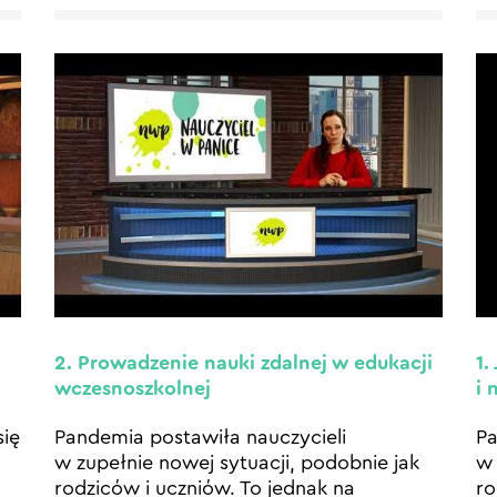
2. Prowadzenie nauki zdalnej w edukacji
1.
wczesnoszkolnej
i 
ię
Pandemia postawiła nauczycieli
Pa
w zupełnie nowej sytuacji, podobnie jak
w 
rodziców i uczniów. To jednak na
ro