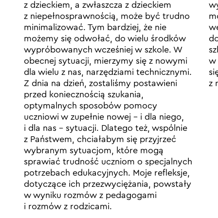
z dzieckiem, a zwłaszcza z dzieckiem
wy
z niepełnosprawnością, może być trudno
mo
minimalizować. Tym bardziej, że nie
we
możemy się odwołać, do wielu środków
do
wypróbowanych wcześniej w szkole. W
sz
obecnej sytuacji, mierzymy się z nowymi
w 
dla wielu z nas, narzędziami technicznymi.
si
Z dnia na dzień, zostaliśmy postawieni
z 
przed koniecznością szukania,
optymalnych sposobów pomocy
uczniowi w zupełnie nowej – i dla niego,
i dla nas – sytuacji. Dlatego też, wspólnie
z Państwem, chciałabym się przyjrzeć
wybranym sytuacjom, które mogą
sprawiać trudność uczniom o specjalnych
potrzebach edukacyjnych. Moje refleksje,
dotyczące ich przezwyciężania, powstały
w wyniku rozmów z pedagogami
i rozmów z rodzicami.