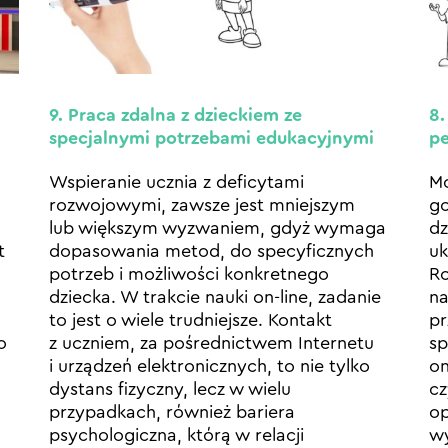
9. Praca zdalna z dzieckiem ze
8.
specjalnymi potrzebami edukacyjnymi
pe
Wspieranie ucznia z deficytami
Mo
rozwojowymi, zawsze jest mniejszym
go
lub większym wyzwaniem, gdyż wymaga
dz
t
dopasowania metod, do specyficznych
uk
potrzeb i możliwości konkretnego
Ro
dziecka. W trakcie nauki on-line, zadanie
n
to jest o wiele trudniejsze. Kontakt
pr
o
z uczniem, za pośrednictwem Internetu
sp
i urządzeń elektronicznych, to nie tylko
on
dystans fizyczny, lecz w wielu
cz
przypadkach, również bariera
op
psychologiczna, którą w relacji
wy