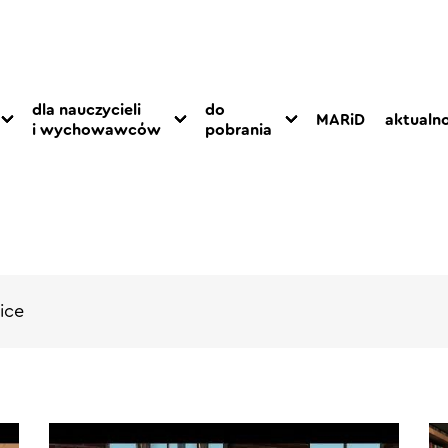
dla nauczycieli
do
MARiD
aktualno
i wychowawców
pobrania
ice