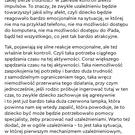
takiej sferze trudności w zakresie kontroli afektu
impulsów. To znaczy, że zwykle uzależnieniu będzie
towarzyszył jakiś silny afekt, czyli dziecko będzie
reagowało bardzo emocjonalnie na sytuację, w której
nie ma na przykład telefonu, nie ma możliwości dostępu
do komputera, nie ma możliwości dostępu do iPada,
bądź też wszystkiego, co jest tak bardzo atrakcyjne.
Tak, pojawiają się silne reakcje emocjonalne, ale też
właśnie brak kontroli. Czyli taka potrzeba ciągłego
spędzania czasu na tej aktywności. Coraz większego
spędzania czasu na tej aktywności. Taka niemożliwość
zaspokojenia tej potrzeby i bardzo duża trudność
z samodzielnym ograniczeniem tego, taka wręcz
niemożliwość przerwania tego działania, przy czym
jednocześnie, jeśli rodzic próbuje ingerować tutaj w ten
czas, to zwykle dziecko zachowuje się agresywnie
i to jest już bardzo taka duża czerwona lampka, która
powinna nam się wtedy zapalić, która powoduje, że to
dziecko być może będzie potrzebowało pomocy
specjalisty, żeby pracować nad uzależnieniami. Warto też
dodać, że w ogóle uzależnienia – to jest taka sytuacja,
w której pierwszym mechanizmem uzależnieniowym,