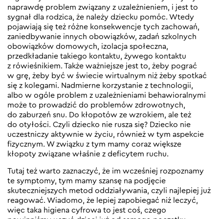
naprawdę problem związany z uzależnieniem, i jest to
sygnał dla rodzica, że należy dziecku pomóc. Wtedy
pojawiają się też różne konsekwencje tych zachowań,
zaniedbywanie innych obowiązków, zadań szkolnych
obowiązków domowych, izolacja społeczna,
przedkładanie takiego kontaktu, żywego kontaktu
z rówieśnikiem. Także ważniejsze jest to, żeby pograć
w grę, żeby być w świecie wirtualnym niż żeby spotkać
się z kolegami. Nadmierne korzystanie z technologii,
albo w ogóle problem z uzależnieniami behawioralnymi
może to prowadzić do problemów zdrowotnych,
do zaburzeń snu. Do kłopotów ze wzrokiem, ale też
do otyłości. Czyli dziecko nie rusza się? Dziecko nie
uczestniczy aktywnie w życiu, również w tym aspekcie
fizycznym. W związku z tym mamy coraz większe
kłopoty związane właśnie z deficytem ruchu.
Tutaj też warto zaznaczyć, że im wcześniej rozpoznamy
te symptomy, tym mamy szansę na podjęcie
skuteczniejszych metod oddziaływania, czyli najlepiej już
reagować. Wiadomo, że lepiej zapobiegać niż leczyć,
więc taka higiena cyfrowa to jest coś, czego