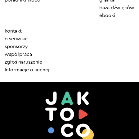
baza dźwięków
ebooki
Element
kontakt
menu
o serwisie
sponsorzy
współpraca
zgłoś naruszenie
Informacje o licencji