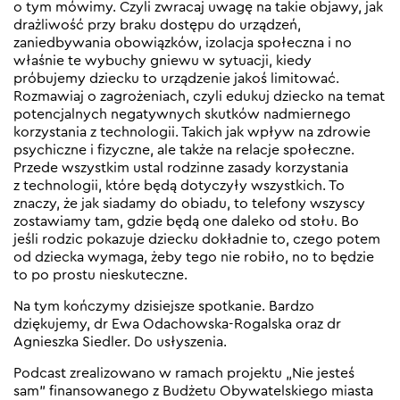
o tym mówimy. Czyli zwracaj uwagę na takie objawy, jak
drażliwość przy braku dostępu do urządzeń,
zaniedbywania obowiązków, izolacja społeczna i no
właśnie te wybuchy gniewu w sytuacji, kiedy
próbujemy dziecku to urządzenie jakoś limitować.
Rozmawiaj o zagrożeniach, czyli edukuj dziecko na temat
potencjalnych negatywnych skutków nadmiernego
korzystania z technologii. Takich jak wpływ na zdrowie
psychiczne i fizyczne, ale także na relacje społeczne.
Przede wszystkim ustal rodzinne zasady korzystania
z technologii, które będą dotyczyły wszystkich. To
znaczy, że jak siadamy do obiadu, to telefony wszyscy
zostawiamy tam, gdzie będą one daleko od stołu. Bo
jeśli rodzic pokazuje dziecku dokładnie to, czego potem
od dziecka wymaga, żeby tego nie robiło, no to będzie
to po prostu nieskuteczne.
Na tym kończymy dzisiejsze spotkanie. Bardzo
dziękujemy, dr Ewa Odachowska-Rogalska oraz dr
Agnieszka Siedler. Do usłyszenia.
Podcast zrealizowano w ramach projektu „Nie jesteś
sam” finansowanego z Budżetu Obywatelskiego miasta