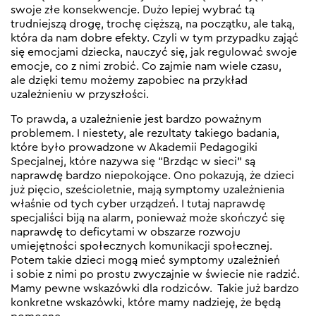
swoje złe konsekwencje. Dużo lepiej wybrać tą
trudniejszą drogę, trochę cięższą, na początku, ale taką,
która da nam dobre efekty. Czyli w tym przypadku zająć
się emocjami dziecka, nauczyć się, jak regulować swoje
emocje, co z nimi zrobić. Co zajmie nam wiele czasu,
ale dzięki temu możemy zapobiec na przykład
uzależnieniu w przyszłości.
To prawda, a uzależnienie jest bardzo poważnym
problemem. I niestety, ale rezultaty takiego badania,
które było prowadzone w Akademii Pedagogiki
Specjalnej, które nazywa się “Brzdąc w sieci” są
naprawdę bardzo niepokojące. Ono pokazują, że dzieci
już pięcio, sześcioletnie, mają symptomy uzależnienia
właśnie od tych cyber urządzeń. I tutaj naprawdę
specjaliści biją na alarm, ponieważ może skończyć się
naprawdę to deficytami w obszarze rozwoju
umiejętności społecznych komunikacji społecznej.
Potem takie dzieci mogą mieć symptomy uzależnień
i sobie z nimi po prostu zwyczajnie w świecie nie radzić.
Mamy pewne wskazówki dla rodziców. Takie już bardzo
konkretne wskazówki, które mamy nadzieję, że będą