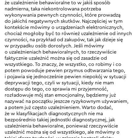
że uzależnienie behawioralne to w jakiś sposób
nadmierna, taka niekontrolowana potrzeba
wykonywania pewnych czynności, które prowadzą
do jakichś negatywnych skutków. Najczęściej w tym
kontekście mówimy o urządzeniach elektronicznych,
chociaż mogłoby być to również uzależnienie od innych
czynności, na przykład od zakupów, tak jak dzieje się
w przypadku osób dorosłych. Jeśli mówimy
o uzależnieniach behawioralnych, to rzeczywiście
faktycznie uzależnić można się od zasadzie od
wszystkiego. To znaczy, że wszystko, co robimy i co
potem powoduje pewien przymus odtwarzania tego,
i pojawia się jednocześnie pewien niepokój w sytuacji
deprywacji tego, czyli w sytuacji, kiedy nie mam
dostępu do tego, co sprawia mi przyjemność,
rozładowuje mój stan emocjonalny, będziemy już
nazywać na początku jeszcze ryzykownym używaniem,
a potem już często uzależnieniem. Warto dodać,
że w klasyfikacjach diagnostycznych nie ma
bezpośrednio takiej jednostki diagnostycznej, jak
uzależnienia behawioralne, ponieważ rzeczywiście
uzależnić można się od wszystkiego, ale mówimy o