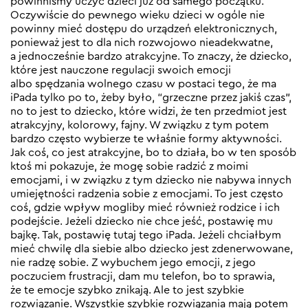
powinniśmy uczyć dzieci już od samego początku.
Oczywiście do pewnego wieku dzieci w ogóle nie
powinny mieć dostępu do urządzeń elektronicznych,
ponieważ jest to dla nich rozwojowo nieadekwatne,
a jednocześnie bardzo atrakcyjne. To znaczy, że dziecko,
które jest nauczone regulacji swoich emocji
albo spędzania wolnego czasu w postaci tego, że ma
iPada tylko po to, żeby było, “grzeczne przez jakiś czas”,
no to jest to dziecko, które widzi, że ten przedmiot jest
atrakcyjny, kolorowy, fajny. W związku z tym potem
bardzo często wybierze te właśnie formy aktywności.
Jak coś, co jest atrakcyjne, bo to działa, bo w ten sposób
ktoś mi pokazuje, że mogę sobie radzić z moimi
emocjami, i w związku z tym dziecko nie nabywa innych
umiejętności radzenia sobie z emocjami. To jest często
coś, gdzie wpływ mogliby mieć również rodzice i ich
podejście. Jeżeli dziecko nie chce jeść, postawię mu
bajkę. Tak, postawię tutaj tego iPada. Jeżeli chciałbym
mieć chwilę dla siebie albo dziecko jest zdenerwowane,
nie radzę sobie. Z wybuchem jego emocji, z jego
poczuciem frustracji, dam mu telefon, bo to sprawia,
że te emocje szybko znikają. Ale to jest szybkie
rozwiązanie. Wszystkie szybkie rozwiązania mają potem