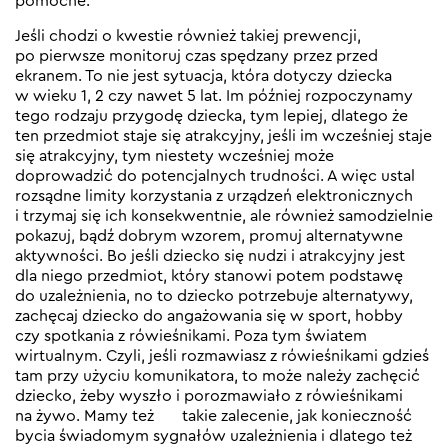
pomocne.
Jeśli chodzi o kwestie również takiej prewencji,
po pierwsze monitoruj czas spędzany przez przed
ekranem. To nie jest sytuacja, która dotyczy dziecka
w wieku 1, 2 czy nawet 5 lat. Im później rozpoczynamy
tego rodzaju przygodę dziecka, tym lepiej, dlatego że
ten przedmiot staje się atrakcyjny, jeśli im wcześniej staje
się atrakcyjny, tym niestety wcześniej może
doprowadzić do potencjalnych trudności. A więc ustal
rozsądne limity korzystania z urządzeń elektronicznych
i trzymaj się ich konsekwentnie, ale również samodzielnie
pokazuj, bądź dobrym wzorem, promuj alternatywne
aktywności. Bo jeśli dziecko się nudzi i atrakcyjny jest
dla niego przedmiot, który stanowi potem podstawę
do uzależnienia, no to dziecko potrzebuje alternatywy,
zachęcaj dziecko do angażowania się w sport, hobby
czy spotkania z rówieśnikami. Poza tym światem
wirtualnym. Czyli, jeśli rozmawiasz z rówieśnikami gdzieś
tam przy użyciu komunikatora, to może należy zachęcić
dziecko, żeby wyszło i porozmawiało z rówieśnikami
na żywo. Mamy też takie zalecenie, jak konieczność
bycia świadomym sygnałów uzależnienia i dlatego też