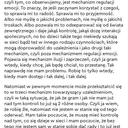
czyli tym, co obserwujemy, jest mechanizm regulacji
emocji. To znaczy, że jeśli zaczynam korzystać z czegoś,
to sprawia mi to radość. Sprawia mi to przyjemność.
Albo nie myślę o jakichś problemach, nie myślę o jakichś
troskach. Albo pozwala mi to odseparować się od świata
zewnętrznego i daje jakąś kontrolę, jakąś dozę interakcji
społecznych, no bo dzieci także tego niekiedy szukają
w sieci bądź też w innego rodzaju czynnościach, które
mogą doprowadzić do uzależnienia i jako drugi taki
mechanizm, czyli poza mechanizmem regulacji emocji.
Pojawia się mechanizm iluzji i zaprzeczeń, czyli ja gram
wtedy, kiedy chcę, jak będę chciał, to przestanę. Tak
naprawdę nie mam problemu. Robię to tylko wtedy,
kiedy mam dostęp i tak dalej, i tak dalej.
Natomiast w pewnym momencie może przekształcić się
to w trzeci mechanizm towarzyszący uzależnieniom,
czyli w taką sytuację, że jak że gram i jak nie mam już
nad tym kontroli to już są 2 różne osoby. Czyli ja wiem,
że robię źle, natomiast nie jestem w stanie się od tego
oderwać. Mam takie poczucie, że muszę mieć kontrolę
nad tym, co się dzieje w sieci i mam poczucie, że bez
tego nie jestem sam w stanie sobie dać rady i to już jest