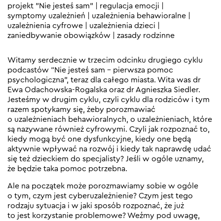
projekt "Nie jesteś sam"
|
regulacja emocji
|
symptomy uzależnień
|
uzależnienia behawioralne
|
uzależnienia cyfrowe
|
uzależnienia dzieci
|
zaniedbywanie obowiązków
|
zasady rodzinne
Witamy serdecznie w trzecim odcinku drugiego cyklu
podcastów “Nie jesteś sam – pierwsza pomoc
psychologiczna”, teraz dla całego miasta. Wita was dr
Ewa Odachowska-Rogalska oraz dr Agnieszka Siedler.
Jesteśmy w drugim cyklu, czyli cyklu dla rodziców i tym
razem spotykamy się, żeby porozmawiać
o uzależnieniach behawioralnych, o uzależnieniach, które
są nazywane również cyfrowymi. Czyli jak rozpoznać to,
kiedy mogą być one dysfunkcyjne, kiedy one będą
aktywnie wpływać na rozwój i kiedy tak naprawdę udać
się też dzieckiem do specjalisty? Jeśli w ogóle uznamy,
że będzie taka pomoc potrzebna.
Ale na początek może porozmawiamy sobie w ogóle
o tym, czym jest cyberuzależnienie? Czym jest tego
rodzaju sytuacja i w jaki sposób rozpoznać, że już
to jest korzystanie problemowe? Weźmy pod uwagę,