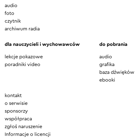
audio
foto
czytnik
archiwum radia
dla nauczycieli i wychowawców
do pobrania
lekcje pokazowe
audio
poradniki video
grafika
baza dźwięków
ebooki
Element
kontakt
menu
o serwisie
sponsorzy
współpraca
zgłoś naruszenie
Informacje o licencji