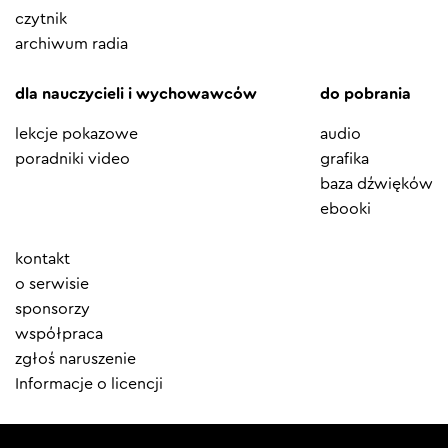
czytnik
archiwum radia
dla nauczycieli i wychowawców
do pobrania
lekcje pokazowe
audio
poradniki video
grafika
baza dźwięków
ebooki
Element
kontakt
menu
o serwisie
sponsorzy
współpraca
zgłoś naruszenie
Informacje o licencji