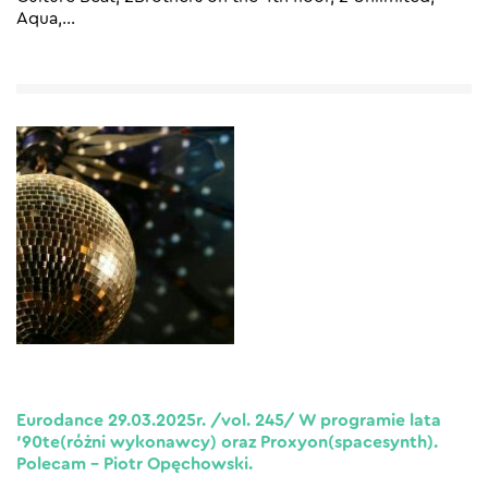
Aqua,
…
Eurodance 29.03.2025r. /vol. 245/ W programie lata
’90te(różni wykonawcy) oraz Proxyon(spacesynth).
Polecam – Piotr Opęchowski.