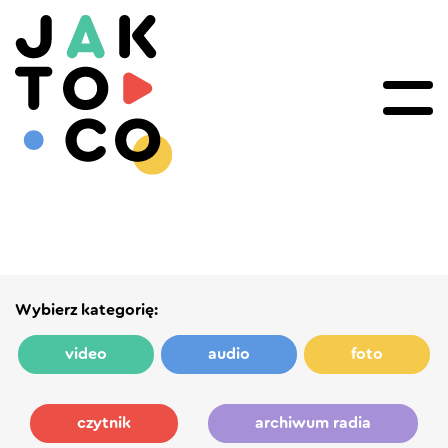
Wybierz kategorię:
video
audio
foto
czytnik
archiwum radia