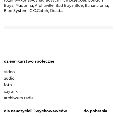
różni wykonawcy lat ’80tych i ich przeboje: London
Boys, Madonna, Alphaville, Bad Boys Blue, Bananarama,
Blue System, C.C.Catch, Dead
…
dziennikarstwo społeczne
video
audio
foto
czytnik
archiwum radia
dla nauczycieli i wychowawców
do pobrania