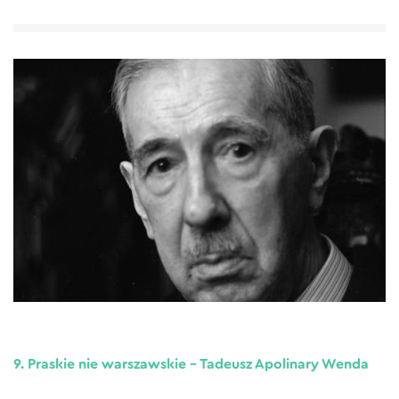
9. Praskie nie warszawskie – Tadeusz Apolinary Wenda