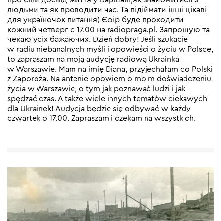
людьми та як проводити час. Та підіймати інші цікаві
для україночок питання) Єфір буде проходити
кожний четверг о 17.00 на radiopraga.pl. Запрошую та
чекаю усіх бажаючих. Dzień dobry! Jeśli szukacie
w radiu niebanalnych myśli i opowieści o życiu w Polsce,
to zapraszam na moją audycję radiową Ukrainka
w Warszawie. Mam na imię Diana, przyjechałam do Polski
z Zaporoża. Na antenie opowiem o moim doświadczeniu
życia w Warszawie, o tym jak poznawać ludzi i jak
spędzać czas. A także wiele innych tematów ciekawych
dla Ukrainek! Audycja będzie się odbywać w każdy
czwartek o 17.00. Zapraszam i czekam na wszystkich.