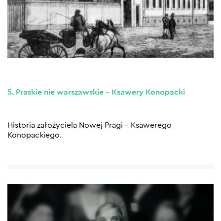
5. Praskie nie warszawskie – Ksawery Konopacki
Historia założyciela Nowej Pragi – Ksawerego
Konopackiego.