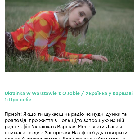
Ukrainka w Warszawie 1: O sobie / Українка у Варшаві
1: Про себе
Привіт! Якщо ти шукаєш на радіо не нудні думки та
розповіді про життя в Польщі,то запрошую на мій
радіо-єфір Українка в Варшаві.Мене звати Діана,я
приїхала сюди з Запоріжжя.На єфірі буду говорити
про свій досвід життя у Варшаві,як знайомитись з