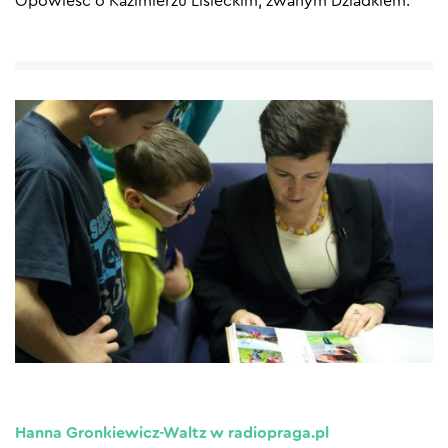
Opowieść o Kazimierzu Lisieckim, zwanym Dziadkiem.
Hanna Gronkiewicz-Waltz w radiopraga.pl