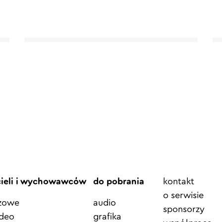
Element
cieli i wychowawców
do pobrania
kontakt
menu
o serwisie
azowe
audio
sponsorzy
ideo
grafika