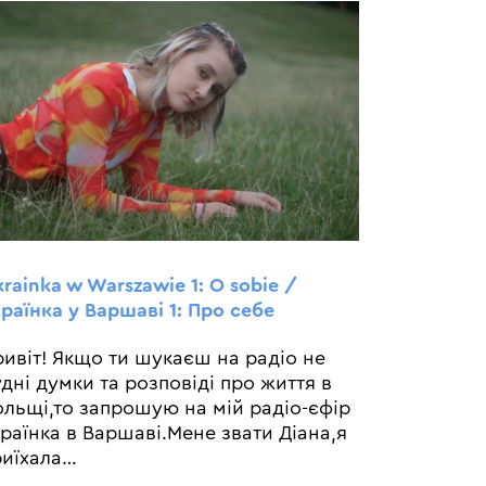
rainka w Warszawie 1: O sobie /
раїнка у Варшаві 1: Про себе
ивіт! Якщо ти шукаєш на радіо не
дні думки та розповіді про життя в
льщі,то запрошую на мій радіо-єфір
раїнка в Варшаві.Мене звати Діана,я
иїхала
…