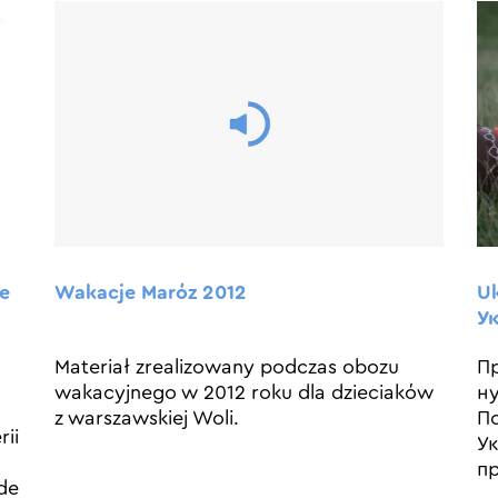
ce
Uk
Wakacje Maróz 2012
Ук
h
Пр
Materiał zrealizowany podczas obozu
ну
wakacyjnego w 2012 roku dla dzieciaków
По
z warszawskiej Woli.
rii
Ук
пр
 de