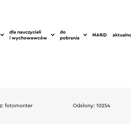
dla nauczycieli
do
MARiD
aktualno
i wychowawców
pobrania
z: fotomonter
Odsłony: 10254