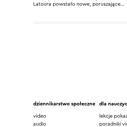
Latoura powstało nowe, poruszające
…
dziennikarstwo społeczne
dla nauczy
video
lekcje pok
audio
poradniki v