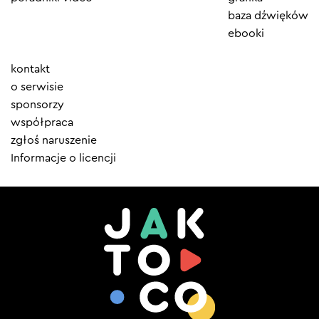
baza dźwięków
ebooki
Element
kontakt
menu
o serwisie
sponsorzy
współpraca
zgłoś naruszenie
Informacje o licencji