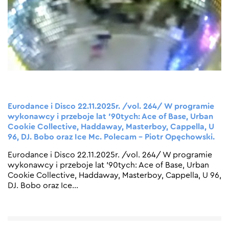
Eurodance i Disco 22.11.2025r. /vol. 264/ W programie
wykonawcy i przeboje lat ’90tych: Ace of Base, Urban
Cookie Collective, Haddaway, Masterboy, Cappella, U
96, DJ. Bobo oraz Ice Mc. Polecam – Piotr Opęchowski.
Eurodance i Disco 22.11.2025r. /vol. 264/ W programie
wykonawcy i przeboje lat ’90tych: Ace of Base, Urban
Cookie Collective, Haddaway, Masterboy, Cappella, U 96,
DJ. Bobo oraz Ice
…