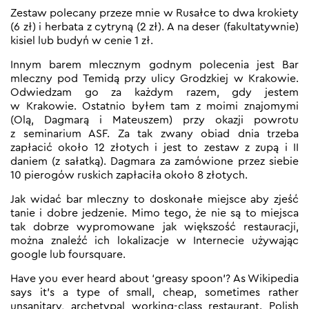
Zestaw polecany przeze mnie w Rusałce to dwa krokiety
(6 zł) i herbata z cytryną (2 zł). A na deser (fakultatywnie)
kisiel lub budyń w cenie 1 zł.
Innym barem mlecznym godnym polecenia jest Bar
mleczny pod Temidą przy ulicy Grodzkiej w Krakowie.
Odwiedzam go za każdym razem, gdy jestem
w Krakowie. Ostatnio byłem tam z moimi znajomymi
(Olą, Dagmarą i Mateuszem) przy okazji powrotu
z seminarium ASF. Za tak zwany obiad dnia trzeba
zapłacić około 12 złotych i jest to zestaw z zupą i II
daniem (z sałatką). Dagmara za zamówione przez siebie
10 pierogów ruskich zapłaciła około 8 złotych.
Jak widać bar mleczny to doskonałe miejsce aby zjeść
tanie i dobre jedzenie. Mimo tego, że nie są to miejsca
tak dobrze wypromowane jak większość restauracji,
można znaleźć ich lokalizacje w Internecie używając
google lub foursquare.
Have you ever heard about ‘greasy spoon’? As Wikipedia
says it’s a type of small, cheap, sometimes rather
unsanitary, archetypal working-class restaurant. Polish