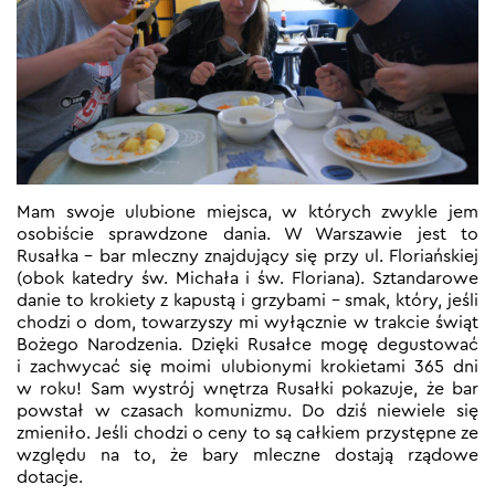
Mam swoje ulubione miejsca, w których zwykle jem
osobiście sprawdzone dania. W Warszawie jest to
Rusałka – bar mleczny znajdujący się przy ul. Floriańskiej
(obok katedry św. Michała i św. Floriana). Sztandarowe
danie to krokiety z kapustą i grzybami – smak, który, jeśli
chodzi o dom, towarzyszy mi wyłącznie w trakcie świąt
Bożego Narodzenia. Dzięki Rusałce mogę degustować
i zachwycać się moimi ulubionymi krokietami 365 dni
w roku! Sam wystrój wnętrza Rusałki pokazuje, że bar
powstał w czasach komunizmu. Do dziś niewiele się
zmieniło. Jeśli chodzi o ceny to są całkiem przystępne ze
względu na to, że bary mleczne dostają rządowe
dotacje.