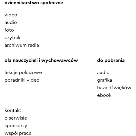
dziennikarstwo społeczne
video
audio
foto
czytnik
archiwum radia
dla nauczycieli i wychowawców
do pobrania
lekcje pokazowe
audio
poradniki video
grafika
baza dźwięków
ebooki
Element
kontakt
menu
o serwisie
sponsorzy
współpraca