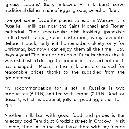
‘greasy spoons’ (bary mleczne – milk bars) serve
traditional dishes made of eggs, groats, cereal or flour.
I’ve got some favourite places to eat. In Warsaw it is
Rusałka – milk bar near the Saint Michael and Florian
cathedral. Their spectacular dish krokiety (pancakes
stuffed with cabbage and mushrooms) is my favourite.
Before, I could only eat homemade krokiety only for
Christmas, but now I can enjoy them all the time – 365
days a year! The interior design of Rusałka shows that it
was established during the communist era and not much
has changed. Meals in the milk bars are served for
reasonable prices thanks to the subsidies from the
government.
My recommendation for a set in Rusałka is two
croquettes (6 PLN) and tea with lemon (2 PLN). And for
dessert, which is optional, jelly or pudding, either for 1
PLN.
Another milk bar with good food and prices is Bar
mleczny pod Temidą at Grodzka street in Cracow. I visit
it every time I’m in the city. I was there with my friends