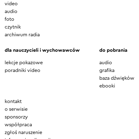
video
audio
foto
czytnik
archiwum radia
dla nauczycieli i wychowawców
do pobrania
lekcje pokazowe
audio
poradniki video
grafika
baza dźwięków
ebooki
Element
kontakt
menu
o serwisie
sponsorzy
współpraca
zgłoś naruszenie