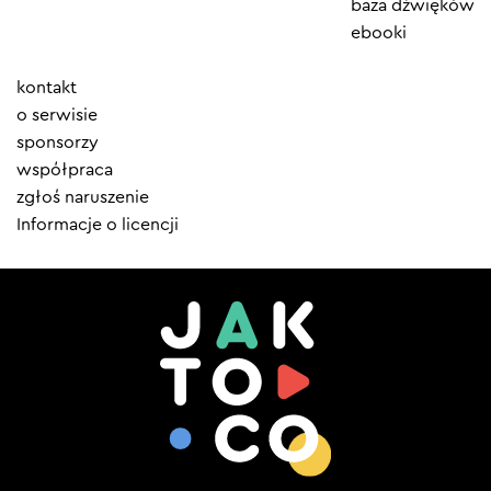
baza dźwięków
ebooki
Element
kontakt
menu
o serwisie
sponsorzy
współpraca
zgłoś naruszenie
Informacje o licencji