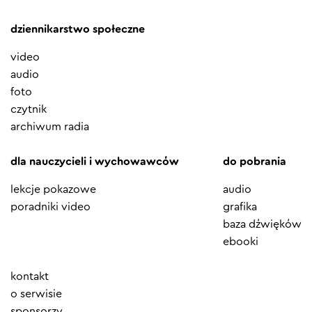
dziennikarstwo społeczne
video
audio
foto
czytnik
archiwum radia
dla nauczycieli i wychowawców
do pobrania
lekcje pokazowe
audio
poradniki video
grafika
baza dźwięków
ebooki
Element
kontakt
menu
o serwisie
sponsorzy