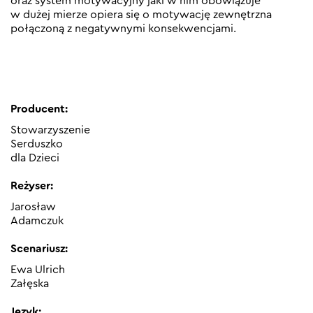
oraz system motywacyjny jaki w nim obowiązuje
w dużej mierze opiera się o motywację zewnętrzna
połączoną z negatywnymi konsekwencjami.
Producent:
Stowarzyszenie
Serduszko
dla Dzieci
Reżyser:
Jarosław
Adamczuk
Scenariusz:
Ewa Ulrich
Załęska
Język: